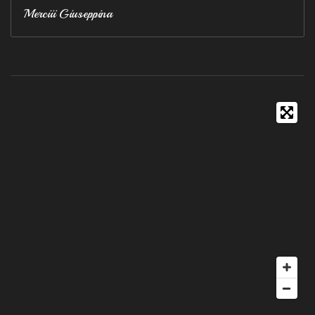
Merciii Giuseppina