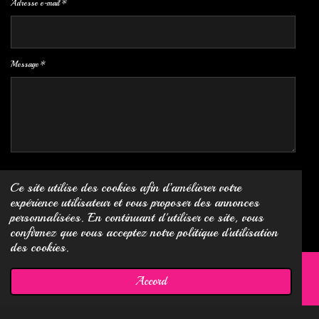
Adresse e-mail *
Message *
Envoyer le formulaire
Ce site utilise des cookies afin d’améliorer votre
expérience utilisateur et vous proposer des annonces
© 2023 - 2024 Gina Hairstyle
personnalisées. En continuant d'utiliser ce site, vous
Propulsé par
Webador
confirmez que vous acceptez notre politique d’utilisation
des cookies.
Accord
E-mail
Téléphone
Carte
Facebook
WhatsApp