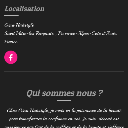
Localisation
Gina Hairstyle
Saint Mitre-les Remparts , Provence-Alpes-Cote d'Azur,
France
F
a
c
e
b
o
Qui sommes nous ?
o
k
Chez Gina Hairstyle, je crois en la puissance de la beauté
pour transformer la confiance en soi. Je suis dévoué est
passionnée par l'art de la coiffure et de la beauté et s'efforce