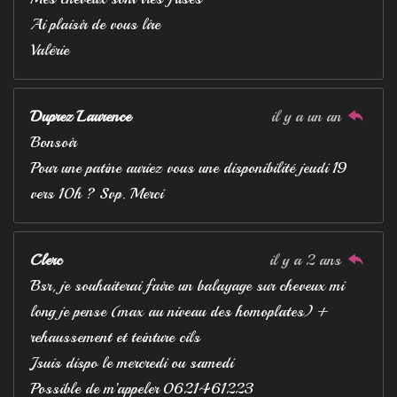
Ai plaisir de vous lire
Valérie
Duprez Laurence
il y a un an
Bonsoir
Pour une patine auriez vous une disponibilité jeudi 19
vers 10h ? Svp. Merci
Clerc
il y a 2 ans
Bsr, je souhaiterai faire un balayage sur cheveux mi
long je pense (max au niveau des homoplates) +
rehaussement et teinture cils
Jsuis dispo le mercredi ou samedi
Possible de m’appeler 0621461223