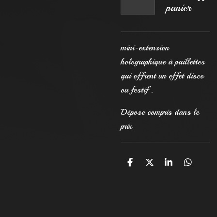
panier
mini-extension
holographique à paillettes
qui offrent un effet disco
ou festif .
Dépose compris dans le
prix
P
P
P
P
a
a
a
a
r
r
r
r
t
t
t
t
a
a
a
a
g
g
g
g