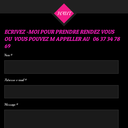
e
e
e
e
r
r
r
r
HAUT
ECRIVEZ -MOI POUR PRENDRE RENDEZ VOUS
OU VOUS POUVEZ M APPELLER AU 06 37 34 78
69
Nom *
Adresse e-mail *
Message *