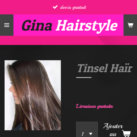
devis gratuit
Passer
au
Gina
Hairstyle
contenu
principal
Tinsel Haïr
30,00 €
Livraison gratuite
Ajouter
au